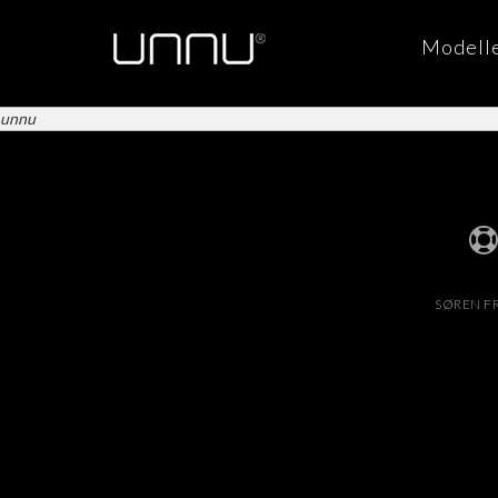
Modell
unnu
SØREN FR