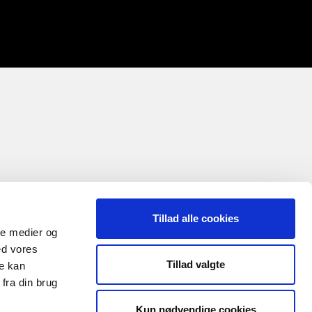
Tillad alle cookies
ale medier og
ed vores
Tillad valgte
re kan
fra din brug
Kun nødvendige cookies