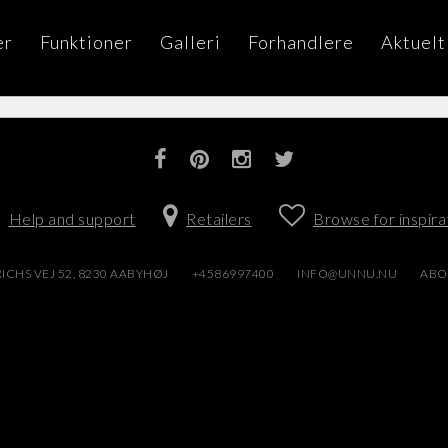
er
Funktioner
Galleri
Forhandlere
Aktuelt
Help and support
Retailers
Browse for inspira
ICHS VEJ 52, 8230 AABYHØJ
+4586997400
INFO@UNNU.NU
ABO