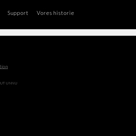
Support
Vores historie
tion
UT UNNU