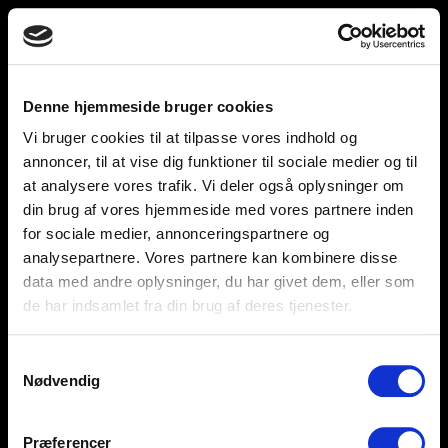
Toggle
unnu
navigation
Denne hjemmeside bruger cookies
Vi bruger cookies til at tilpasse vores indhold og
Help and support
Retailers
annoncer, til at vise dig funktioner til sociale medier og til
at analysere vores trafik. Vi deler også oplysninger om
Browse for inspiration
din brug af vores hjemmeside med vores partnere inden
for sociale medier, annonceringspartnere og
SØREN FRICHS VEJ 52, 8230 AABYHØJ
analysepartnere. Vores partnere kan kombinere disse
+4586997400
data med andre oplysninger, du har givet dem, eller som
de har indsamlet fra din brug af deres tjenester.
INFO@UNNU.NU
ABOUT UNNU
Samtykkevalg
Nødvendig
Præferencer