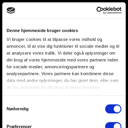
Toggle
unnu
navigation
Denne hjemmeside bruger cookies
Vi bruger cookies til at tilpasse vores indhold og
Help and support
Retailers
annoncer, til at vise dig funktioner til sociale medier og til
at analysere vores trafik. Vi deler også oplysninger om
Browse for inspiration
din brug af vores hjemmeside med vores partnere inden
for sociale medier, annonceringspartnere og
SØREN FRICHS VEJ 52, 8230 AABYHØJ
analysepartnere. Vores partnere kan kombinere disse
+4586997400
data med andre oplysninger, du har givet dem, eller som
de har indsamlet fra din brug af deres tjenester.
INFO@UNNU.NU
ABOUT UNNU
Samtykkevalg
Nødvendig
Præferencer