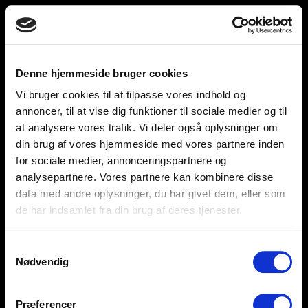
Toggle
unnu
navigation
Denne hjemmeside bruger cookies
Vi bruger cookies til at tilpasse vores indhold og
Help and support
Retailers
annoncer, til at vise dig funktioner til sociale medier og til
at analysere vores trafik. Vi deler også oplysninger om
Browse for inspiration
din brug af vores hjemmeside med vores partnere inden
for sociale medier, annonceringspartnere og
SØREN FRICHS VEJ 52, 8230 AABYHØJ
analysepartnere. Vores partnere kan kombinere disse
+4586997400
data med andre oplysninger, du har givet dem, eller som
de har indsamlet fra din brug af deres tjenester.
INFO@UNNU.NU
ABOUT UNNU
Samtykkevalg
Nødvendig
Præferencer