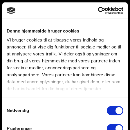
Toggle
unnu
navigation
Denne hjemmeside bruger cookies
Vi bruger cookies til at tilpasse vores indhold og
Help and support
Retailers
annoncer, til at vise dig funktioner til sociale medier og til
at analysere vores trafik. Vi deler også oplysninger om
Browse for inspiration
din brug af vores hjemmeside med vores partnere inden
for sociale medier, annonceringspartnere og
SØREN FRICHS VEJ 52, 8230 AABYHØJ
analysepartnere. Vores partnere kan kombinere disse
+4586997400
data med andre oplysninger, du har givet dem, eller som
de har indsamlet fra din brug af deres tjenester.
INFO@UNNU.NU
ABOUT UNNU
Samtykkevalg
Nødvendig
Præferencer