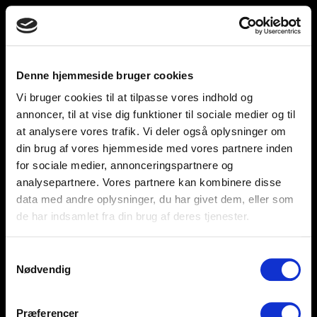
Toggle
unnu
navigation
Denne hjemmeside bruger cookies
Vi bruger cookies til at tilpasse vores indhold og
Help and support
Retailers
annoncer, til at vise dig funktioner til sociale medier og til
at analysere vores trafik. Vi deler også oplysninger om
Browse for inspiration
din brug af vores hjemmeside med vores partnere inden
for sociale medier, annonceringspartnere og
SØREN FRICHS VEJ 52, 8230 AABYHØJ
analysepartnere. Vores partnere kan kombinere disse
+4586997400
data med andre oplysninger, du har givet dem, eller som
de har indsamlet fra din brug af deres tjenester.
INFO@UNNU.NU
ABOUT UNNU
Samtykkevalg
Nødvendig
Præferencer