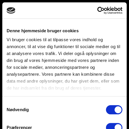
Toggle
unnu
navigation
Denne hjemmeside bruger cookies
Vi bruger cookies til at tilpasse vores indhold og
Help and support
Retailers
annoncer, til at vise dig funktioner til sociale medier og til
at analysere vores trafik. Vi deler også oplysninger om
Browse for inspiration
din brug af vores hjemmeside med vores partnere inden
for sociale medier, annonceringspartnere og
SØREN FRICHS VEJ 52, 8230 AABYHØJ
analysepartnere. Vores partnere kan kombinere disse
+4586997400
data med andre oplysninger, du har givet dem, eller som
de har indsamlet fra din brug af deres tjenester.
INFO@UNNU.NU
ABOUT UNNU
Samtykkevalg
Nødvendig
Præferencer