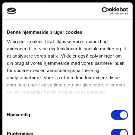
Toggle
unnu
navigation
Denne hjemmeside bruger cookies
Vi bruger cookies til at tilpasse vores indhold og
Help and support
Retailers
annoncer, til at vise dig funktioner til sociale medier og til
at analysere vores trafik. Vi deler også oplysninger om
Browse for inspiration
din brug af vores hjemmeside med vores partnere inden
for sociale medier, annonceringspartnere og
SØREN FRICHS VEJ 52, 8230 AABYHØJ
analysepartnere. Vores partnere kan kombinere disse
+4586997400
data med andre oplysninger, du har givet dem, eller som
de har indsamlet fra din brug af deres tjenester.
INFO@UNNU.NU
ABOUT UNNU
Samtykkevalg
Nødvendig
Præferencer