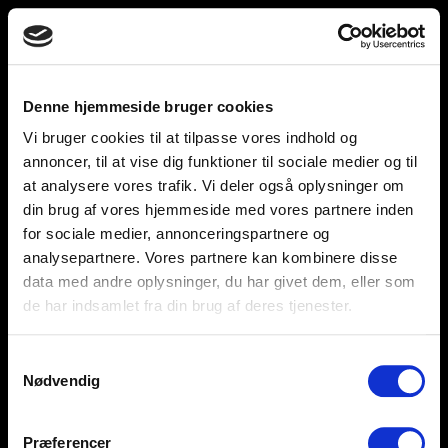
Toggle
unnu
navigation
Denne hjemmeside bruger cookies
Vi bruger cookies til at tilpasse vores indhold og
Help and support
Retailers
annoncer, til at vise dig funktioner til sociale medier og til
at analysere vores trafik. Vi deler også oplysninger om
Browse for inspiration
din brug af vores hjemmeside med vores partnere inden
for sociale medier, annonceringspartnere og
SØREN FRICHS VEJ 52, 8230 AABYHØJ
analysepartnere. Vores partnere kan kombinere disse
+4586997400
data med andre oplysninger, du har givet dem, eller som
de har indsamlet fra din brug af deres tjenester.
INFO@UNNU.NU
ABOUT UNNU
Samtykkevalg
Nødvendig
Præferencer