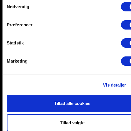
Samtykkevalg
Nødvendig
Help and support
Retailers
Browse for inspiration
Præferencer
SØREN FRICHS VEJ 52, 8230 AABYHØJ
+4586997400
Statistik
INFO@UNNU.NU
ABOUT UNNU
Marketing
Vis detaljer
Tillad alle cookies
Tillad valgte