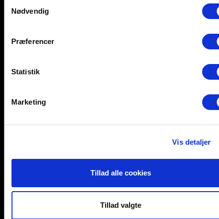
Samtykkevalg
Nødvendig
Help and support
Retailers
Browse for inspiration
Præferencer
SØREN FRICHS VEJ 52, 8230 AABYHØJ
+4586997400
Statistik
INFO@UNNU.NU
ABOUT UNNU
Marketing
Vis detaljer
Tillad alle cookies
Tillad valgte