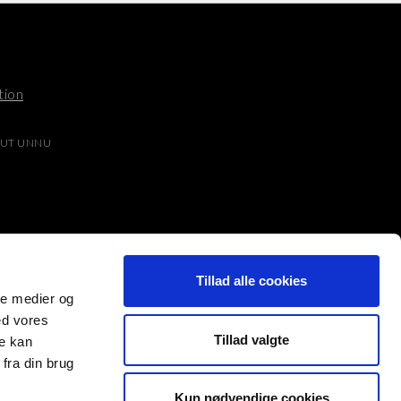
tion
UT UNNU
Tillad alle cookies
ale medier og
ed vores
Tillad valgte
re kan
fra din brug
Kun nødvendige cookies