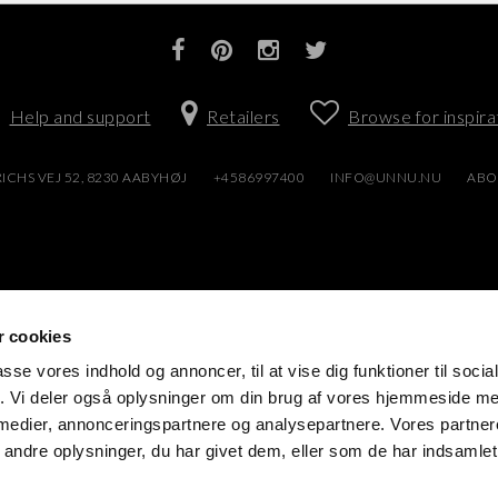
Help and support
Retailers
Browse for inspira
ICHS VEJ 52, 8230 AABYHØJ
+4586997400
INFO@UNNU.NU
ABO
 cookies
passe vores indhold og annoncer, til at vise dig funktioner til soci
fik. Vi deler også oplysninger om din brug af vores hjemmeside m
 medier, annonceringspartnere og analysepartnere. Vores partne
ndre oplysninger, du har givet dem, eller som de har indsamlet 