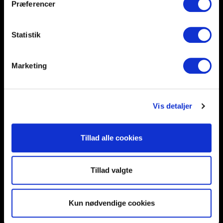
Præferencer
Help and support
Retailers
Browse for inspiration
Statistik
SØREN FRICHS VEJ 52, 8230 AABYHØJ
Marketing
+4586997400
INFO@UNNU.NU
ABOUT UNNU
Vis detaljer
Tillad alle cookies
Tillad valgte
Kun nødvendige cookies