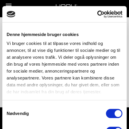
Toggle
navigation
UNNU_1540_3 02
Denne hjemmeside bruger cookies
Vi bruger cookies til at tilpasse vores indhold og
annoncer, til at vise dig funktioner til sociale medier og til
at analysere vores trafik. Vi deler også oplysninger om
din brug af vores hjemmeside med vores partnere inden
for sociale medier, annonceringspartnere og
analysepartnere. Vores partnere kan kombinere disse
data med andre oplysninger, du har givet dem, eller som
de har indsamlet fra din brug af deres tjenester.
Samtykkevalg
Nødvendig