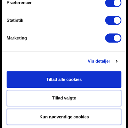
Præferencer
Help and support
Retailers
Browse for inspiration
Statistik
SØREN FRICHS VEJ 52, 8230 AABYHØJ
Marketing
+4586997400
INFO@UNNU.NU
ABOUT UNNU
Vis detaljer
Tillad alle cookies
Tillad valgte
Kun nødvendige cookies