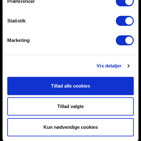
Præferencer
Help and support
Retailers
Browse for inspiration
Statistik
SØREN FRICHS VEJ 52, 8230 AABYHØJ
Marketing
+4586997400
INFO@UNNU.NU
ABOUT UNNU
Vis detaljer
Tillad alle cookies
Tillad valgte
Kun nødvendige cookies