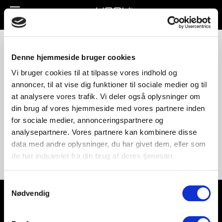
Toggle
navigation
Unnu-1541-1-hul
Denne hjemmeside bruger cookies
Vi bruger cookies til at tilpasse vores indhold og
annoncer, til at vise dig funktioner til sociale medier og til
at analysere vores trafik. Vi deler også oplysninger om
din brug af vores hjemmeside med vores partnere inden
for sociale medier, annonceringspartnere og
analysepartnere. Vores partnere kan kombinere disse
data med andre oplysninger, du har givet dem, eller som
de har indsamlet fra din brug af deres tjenester.
Samtykkevalg
Nødvendig