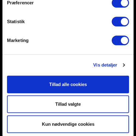
Præferencer
Help and support
Retailers
Browse for inspiration
Statistik
SØREN FRICHS VEJ 52, 8230 AABYHØJ
Marketing
+4586997400
INFO@UNNU.NU
ABOUT UNNU
Vis detaljer
Tillad alle cookies
Tillad valgte
Kun nødvendige cookies