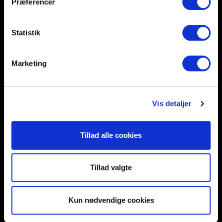
Præferencer
Help and support
Retailers
Browse for inspiration
Statistik
SØREN FRICHS VEJ 52, 8230 AABYHØJ
Marketing
+4586997400
INFO@UNNU.NU
ABOUT UNNU
Vis detaljer
Tillad alle cookies
Tillad valgte
Kun nødvendige cookies