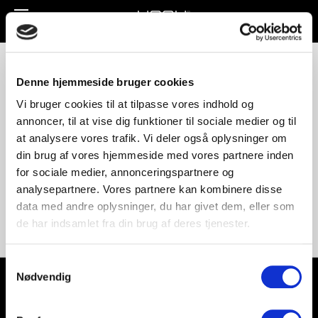
Toggle
navigation
Unnu-210
Denne hjemmeside bruger cookies
Vi bruger cookies til at tilpasse vores indhold og
annoncer, til at vise dig funktioner til sociale medier og til
at analysere vores trafik. Vi deler også oplysninger om
din brug af vores hjemmeside med vores partnere inden
for sociale medier, annonceringspartnere og
analysepartnere. Vores partnere kan kombinere disse
data med andre oplysninger, du har givet dem, eller som
de har indsamlet fra din brug af deres tjenester.
Samtykkevalg
Nødvendig