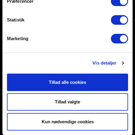
Præferencer
Help and support
Retailers
Browse for inspiration
Statistik
SØREN FRICHS VEJ 52, 8230 AABYHØJ
Marketing
+4586997400
INFO@UNNU.NU
ABOUT UNNU
Vis detaljer
Tillad alle cookies
Tillad valgte
Kun nødvendige cookies