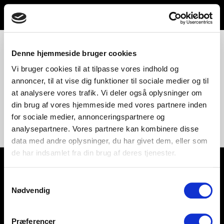
Toggle
navigation
221 TopFormat
Denne hjemmeside bruger cookies
Vi bruger cookies til at tilpasse vores indhold og
annoncer, til at vise dig funktioner til sociale medier og til
at analysere vores trafik. Vi deler også oplysninger om
din brug af vores hjemmeside med vores partnere inden
for sociale medier, annonceringspartnere og
analysepartnere. Vores partnere kan kombinere disse
data med andre oplysninger, du har givet dem, eller som
de har indsamlet fra din brug af deres tjenester.
Samtykkevalg
Nødvendig
Help and support
Retailers
Browse for inspiration
Præferencer