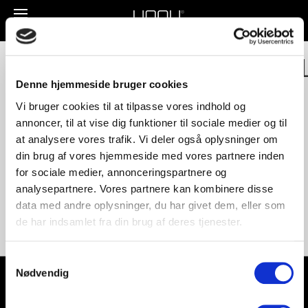
Toggle
navigation
UNNU_240_Valnød_u_pl_
Denne hjemmeside bruger cookies
Vi bruger cookies til at tilpasse vores indhold og
annoncer, til at vise dig funktioner til sociale medier og til
at analysere vores trafik. Vi deler også oplysninger om
din brug af vores hjemmeside med vores partnere inden
for sociale medier, annonceringspartnere og
analysepartnere. Vores partnere kan kombinere disse
data med andre oplysninger, du har givet dem, eller som
de har indsamlet fra din brug af deres tjenester.
Samtykkevalg
Nødvendig