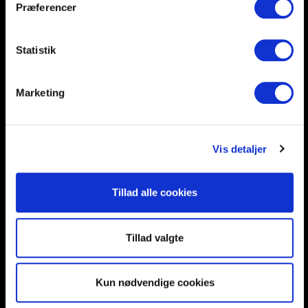
Præferencer
Help and support
Retailers
Browse for inspiration
Statistik
SØREN FRICHS VEJ 52, 8230 AABYHØJ
Marketing
+4586997400
INFO@UNNU.NU
ABOUT UNNU
Vis detaljer
Tillad alle cookies
Tillad valgte
Kun nødvendige cookies