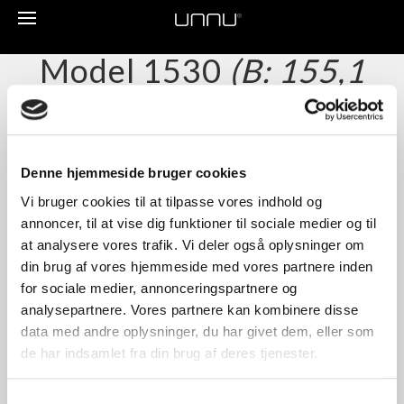
Toggle
navigation
Model 1530
(B: 155,1
Cm)
Model 1530 har 3 rum. De indeholder alle en hylde og en
bagbeklædning.
Denne hjemmeside bruger cookies
Et rum kan enten være åbent eller have en stof eller
Vi bruger cookies til at tilpasse vores indhold og
trælåge monteret.
annoncer, til at vise dig funktioner til sociale medier og til
Model 1530 kan ikke monteres med skuffer.
at analysere vores trafik. Vi deler også oplysninger om
din brug af vores hjemmeside med vores partnere inden
for sociale medier, annonceringspartnere og
analysepartnere. Vores partnere kan kombinere disse
data med andre oplysninger, du har givet dem, eller som
de har indsamlet fra din brug af deres tjenester.
Samtykkevalg