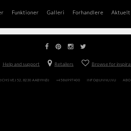
er
Funktioner
Galleri
Forhandlere
Aktuelt
Help and support
Retailers
Browse for inspira
ICHS VEJ 52, 8230 AABYHØJ
+4586997400
INFO@UNNU.NU
ABO