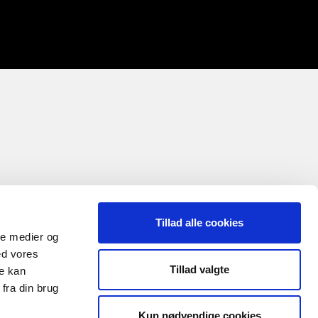
Tillad alle cookies
ale medier og
ed vores
Tillad valgte
re kan
fra din brug
Kun nødvendige cookies