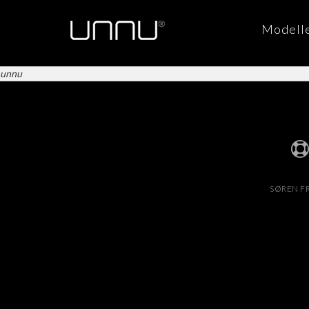
Modell
unnu
SØREN FR