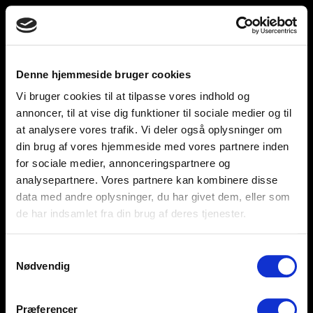
Toggle
unnu
navigation
Denne hjemmeside bruger cookies
Vi bruger cookies til at tilpasse vores indhold og
Help and support
Retailers
annoncer, til at vise dig funktioner til sociale medier og til
at analysere vores trafik. Vi deler også oplysninger om
Browse for inspiration
din brug af vores hjemmeside med vores partnere inden
for sociale medier, annonceringspartnere og
SØREN FRICHS VEJ 52, 8230 AABYHØJ
analysepartnere. Vores partnere kan kombinere disse
+4586997400
data med andre oplysninger, du har givet dem, eller som
de har indsamlet fra din brug af deres tjenester.
INFO@UNNU.NU
ABOUT UNNU
Samtykkevalg
Nødvendig
Præferencer