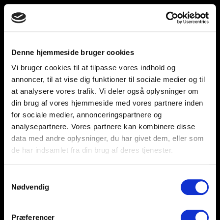
Toggle
unnu
navigation
Denne hjemmeside bruger cookies
Vi bruger cookies til at tilpasse vores indhold og
Help and support
Retailers
annoncer, til at vise dig funktioner til sociale medier og til
at analysere vores trafik. Vi deler også oplysninger om
Browse for inspiration
din brug af vores hjemmeside med vores partnere inden
for sociale medier, annonceringspartnere og
SØREN FRICHS VEJ 52, 8230 AABYHØJ
analysepartnere. Vores partnere kan kombinere disse
+4586997400
data med andre oplysninger, du har givet dem, eller som
de har indsamlet fra din brug af deres tjenester.
INFO@UNNU.NU
ABOUT UNNU
Samtykkevalg
Nødvendig
Præferencer