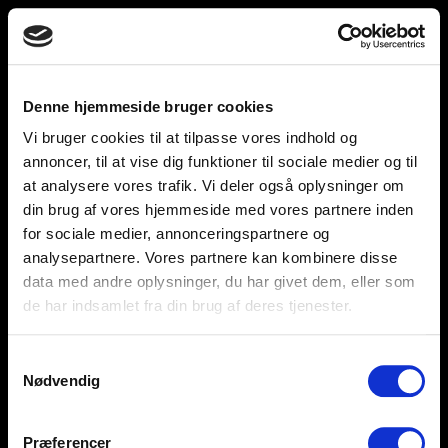
Toggle
unnu
navigation
Denne hjemmeside bruger cookies
Vi bruger cookies til at tilpasse vores indhold og
Help and support
Retailers
annoncer, til at vise dig funktioner til sociale medier og til
at analysere vores trafik. Vi deler også oplysninger om
Browse for inspiration
din brug af vores hjemmeside med vores partnere inden
for sociale medier, annonceringspartnere og
SØREN FRICHS VEJ 52, 8230 AABYHØJ
analysepartnere. Vores partnere kan kombinere disse
+4586997400
data med andre oplysninger, du har givet dem, eller som
de har indsamlet fra din brug af deres tjenester.
INFO@UNNU.NU
ABOUT UNNU
Samtykkevalg
Nødvendig
Præferencer