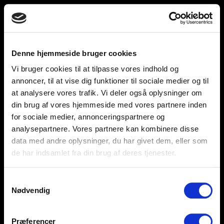
Toggle
unnu
navigation
Denne hjemmeside bruger cookies
Vi bruger cookies til at tilpasse vores indhold og
Help and support
Retailers
annoncer, til at vise dig funktioner til sociale medier og til
at analysere vores trafik. Vi deler også oplysninger om
Browse for inspiration
din brug af vores hjemmeside med vores partnere inden
for sociale medier, annonceringspartnere og
SØREN FRICHS VEJ 52, 8230 AABYHØJ
analysepartnere. Vores partnere kan kombinere disse
+4586997400
data med andre oplysninger, du har givet dem, eller som
de har indsamlet fra din brug af deres tjenester.
INFO@UNNU.NU
ABOUT UNNU
Samtykkevalg
Nødvendig
Præferencer