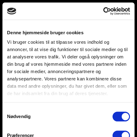
Toggle
unnu
navigation
Denne hjemmeside bruger cookies
Vi bruger cookies til at tilpasse vores indhold og
Help and support
Retailers
annoncer, til at vise dig funktioner til sociale medier og til
at analysere vores trafik. Vi deler også oplysninger om
Browse for inspiration
din brug af vores hjemmeside med vores partnere inden
for sociale medier, annonceringspartnere og
SØREN FRICHS VEJ 52, 8230 AABYHØJ
analysepartnere. Vores partnere kan kombinere disse
+4586997400
data med andre oplysninger, du har givet dem, eller som
de har indsamlet fra din brug af deres tjenester.
INFO@UNNU.NU
ABOUT UNNU
Samtykkevalg
Nødvendig
Præferencer