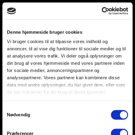
Toggle
unnu
navigation
Denne hjemmeside bruger cookies
Vi bruger cookies til at tilpasse vores indhold og
Help and support
Retailers
annoncer, til at vise dig funktioner til sociale medier og til
at analysere vores trafik. Vi deler også oplysninger om
Browse for inspiration
din brug af vores hjemmeside med vores partnere inden
for sociale medier, annonceringspartnere og
SØREN FRICHS VEJ 52, 8230 AABYHØJ
analysepartnere. Vores partnere kan kombinere disse
+4586997400
data med andre oplysninger, du har givet dem, eller som
de har indsamlet fra din brug af deres tjenester.
INFO@UNNU.NU
ABOUT UNNU
Samtykkevalg
Nødvendig
Præferencer