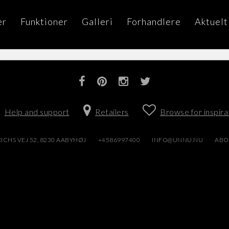
er
Funktioner
Galleri
Forhandlere
Aktuelt
Help and support
Retailers
Browse for inspira
ICHS VEJ 52, 8230 AABYHØJ
+4586997400
INFO@UNNU.NU
ABO