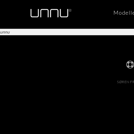
Modell
unnu
SØREN FR