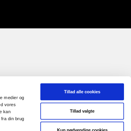
Tillad alle cookies
ale medier og
ed vores
Tillad valgte
re kan
fra din brug
Kun nødvendige cookies