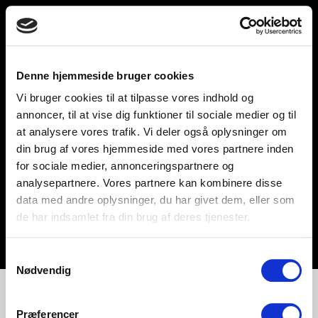
Toggle
unnu
navigation
Denne hjemmeside bruger cookies
Vi bruger cookies til at tilpasse vores indhold og
Help and support
Retailers
annoncer, til at vise dig funktioner til sociale medier og til
at analysere vores trafik. Vi deler også oplysninger om
Browse for inspiration
din brug af vores hjemmeside med vores partnere inden
for sociale medier, annonceringspartnere og
SØREN FRICHS VEJ 52, 8230 AABYHØJ
analysepartnere. Vores partnere kan kombinere disse
+4586997400
data med andre oplysninger, du har givet dem, eller som
de har indsamlet fra din brug af deres tjenester.
INFO@UNNU.NU
ABOUT UNNU
Samtykkevalg
Nødvendig
Præferencer