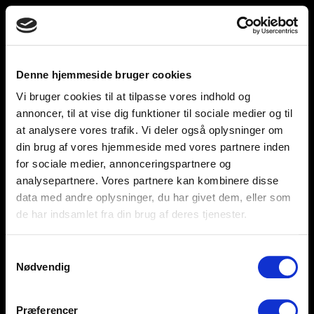
Toggle
unnu
navigation
Denne hjemmeside bruger cookies
Vi bruger cookies til at tilpasse vores indhold og
Help and support
Retailers
annoncer, til at vise dig funktioner til sociale medier og til
at analysere vores trafik. Vi deler også oplysninger om
Browse for inspiration
din brug af vores hjemmeside med vores partnere inden
for sociale medier, annonceringspartnere og
SØREN FRICHS VEJ 52, 8230 AABYHØJ
analysepartnere. Vores partnere kan kombinere disse
+4586997400
data med andre oplysninger, du har givet dem, eller som
de har indsamlet fra din brug af deres tjenester.
INFO@UNNU.NU
ABOUT UNNU
Samtykkevalg
Nødvendig
Præferencer