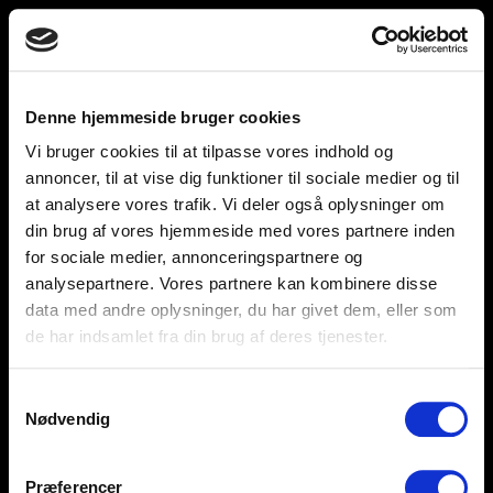
Toggle
unnu
navigation
Denne hjemmeside bruger cookies
Vi bruger cookies til at tilpasse vores indhold og
Help and support
Retailers
annoncer, til at vise dig funktioner til sociale medier og til
at analysere vores trafik. Vi deler også oplysninger om
Browse for inspiration
din brug af vores hjemmeside med vores partnere inden
for sociale medier, annonceringspartnere og
SØREN FRICHS VEJ 52, 8230 AABYHØJ
analysepartnere. Vores partnere kan kombinere disse
+4586997400
data med andre oplysninger, du har givet dem, eller som
de har indsamlet fra din brug af deres tjenester.
INFO@UNNU.NU
ABOUT UNNU
Samtykkevalg
Nødvendig
Præferencer